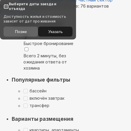
Выберите даты заезда и
Найдём, где остановиться в Хыпсте: 76 вариантов
отъезда
Показать на карте
Доступность жилья и стоимость
зависят от дат проживания
Выбирайте лучшее
Позже
Указать
Быстрое бронирование
Всего 2 минуты, без
ожидания ответа от
хозяина
Популярные фильтры
бассейн
включён завтрак
трансфер
Варианты размещения
квартиры, апартаменты