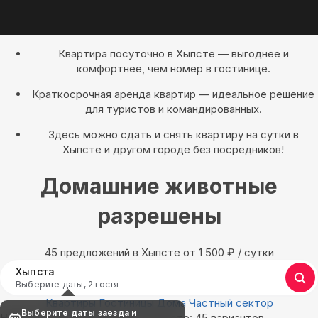
Квартира посуточно в Хыпсте — выгоднее и
комфортнее, чем номер в гостинице.
Краткосрочная аренда квартир — идеальное решение
для туристов и командированных.
Здесь можно сдать и снять квартиру на сутки в
Хыпсте и другом городе без посредников!
Домашние животные
разрешены
45 предложений в Хыпсте oт 1 500
₽
/ сутки
Хыпста
Выберите даты, 2 гостя
Квартиры
Гостиницы
Дома
Частный сектор
Выберите даты заезда и
Найдём, где остановиться в Хыпсте: 45 вариантов