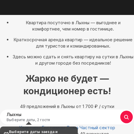
Квартира посуточно в Лыхны — выгоднее и
комфортнее, чем номер в гостинице.
Краткосрочная аренда квартир — идеальное решение
для туристов и командированных.
Здесь можно сдать и снять квартиру на сутки в Лыхны
и другом городе без посредников!
Жарко не будет —
кондиционер есть!
49 предложений в Лыхны oт 1 700
₽
/ сутки
Лыхны
Выберите даты, 2 гостя
Квартиры
Гостиницы
Дома
Частный сектор
Выберите даты заезда и
Найдём, где остановиться в Лыхны: 49 вариантов