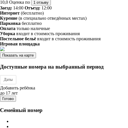
10,0
Оценка по
1 отзыву
Заезд:
14:00
Отъезд:
12:00
Интернет
(бесплатно)
Курение
(в специально отведённых местах)
Парковка
бесплатно
Оплата
только наличные
Уборка
входит в стоимость проживания
Постельное бельё
входит в стоимость проживания
Игровая площадка
Показать на карте
Доступные номера на выбранный период
Даты
Дата заезда - отъезда
Добавить ребёнка
до 17 лет
Готово
Семейный номер