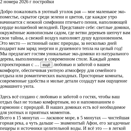
2 номера
2026 г постройки
Добро пожаловать в уютный уголок рая — мое маленькое эко-
поместье, скрытое среди зелени и цветов, где каждое утро
начинается с нежной симфонии птичьего пения, наполняющей
сердце волшебной мелодией. Представьте себе: светлые домики,
окружённые живописным садом, где ветви деревьев шепчут вам
свои тайны, а свежий воздух наполняет душу вдохновением.
Это место — истинный оазис природы, за несколько дней
подарит вам заряд энергии и душевного тепла на целый год!
Мы предлагает гостям уникальные эко-домики из натурального
дерева, выполненные в современном стиле. Каждый домик
спроектирован с
…
любовью и заботой о вашем
ещё
комфорте, обеспечивая уютную атмосферу для семейного
отдыха или романтических выходных. Просторные комнаты,
современные удобства и милые детали создадут вам ощущение
домашнего уюта.
Здесь всё создано с любовью и заботой о гостях, чтобы ваш
отдых был не только комфортным, но и напоминанием о
гармонии с природой. В наших домиках есть всё необходимое
для уютных и приятных моментов.
Всего в 15 минутах — ласковое море, в 5 минутах — чистейшая
горная река, а чуть дальше — знаменитый Афон, его загадочные
пещеры и источники целительной воды. И всё это — в легкой