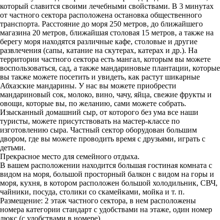
который славится своими лечебными свойствами. В 3 минутах
от частного сектора расположена остановка общественного
транспорта. Расстояние до моря 250 метров, до ближайшего
магазина 20 метров, ближайшая столовая 15 метров, а также на
берегу моря находятся различные кафе, столовые и другие
развлечения (сапы, катание на скутерах, катерах и др.). На
территории частного сектора есть мангал, которым вы можете
воспользоваться, сад, а также мандариновые плантации, которые
вы также можете посетить и увидеть, как растут шикарные
Абхазские мандарины. У нас вы можете приобрести
мандариновый сок, молоко, вино, чачу, яйца, свежие фрукты и
овощи, которые вы, по желанию, сами можете собрать.
Изысканный домашний сыр, от которого без ума все наши
туристы, можете присутствовать на мастер-классе по
изготовлению сыра. Частный сектор оборудован большим
двором, где вы можете проводить время с друзьями, играть с
детьми.
Прекрасное место для семейного отдыха.
В вашем расположении находится большая гостиная комната с
видом на моря, большой просторный балкон с видом на горы и
моря, кухня, в котором расположен большой холодильник, СВЧ,
чайники, посуда, столики со скамейками, мойка и т. п.
Размещение: 2 этаж частного сектора, в нем расположены
номера категории стандарт с удобствами на этаже, один номер
люкс (с удобствами в номере).