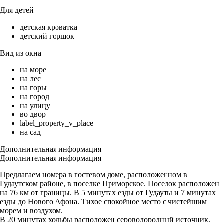
Для детей
детская кроватка
детский горшок
Вид из окна
на море
на лес
на горы
на город
на улицу
во двор
label_property_v_place
на сад
Дополнительная информация
Дополнительная информация
Предлагаем номера в гостевом доме, расположенном в
Гудаутском районе, в поселке Приморское. Поселок расположен
на 76 км от границы. В 5 минутах езды от Гудауты и 7 минутах
езды до Нового Афона. Тихое спокойное место с чистейшим
морем и воздухом.
В 20 минутах ходьбы расположен сероводородный источник,