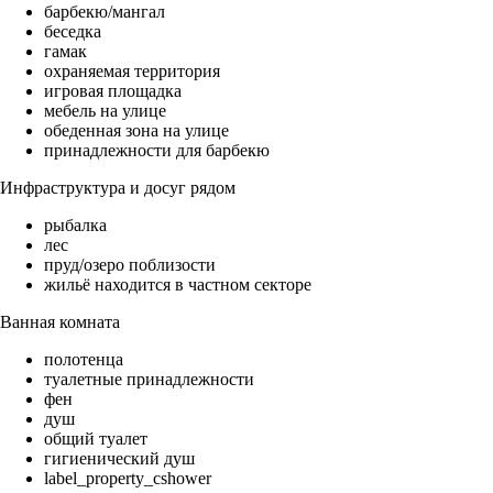
барбекю/мангал
беседка
гамак
охраняемая территория
игровая площадка
мебель на улице
обеденная зона на улице
принадлежности для барбекю
Инфраструктура и досуг рядом
рыбалка
лес
пруд/озеро поблизости
жильё находится в частном секторе
Ванная комната
полотенца
туалетные принадлежности
фен
душ
общий туалет
гигиенический душ
label_property_cshower