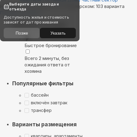
Выберите даты заезда и
Найдём, где остановиться в Приморском: 103 варианта
отъезда
Показать на карте
Доступность жилья и стоимость
зависят от дат проживания
Выбирайте лучшее
Позже
Указать
Быстрое бронирование
Всего 2 минуты, без
ожидания ответа от
хозяина
Популярные фильтры
бассейн
включён завтрак
трансфер
Варианты размещения
квартиры, апартаменты