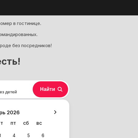
омер в гостинице.
омандированных.
ороде без посредников!
сть!
Найти
ез детей
хазия
рь 2026
чт
пт
сб
вс
3
4
5
6