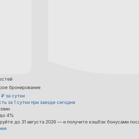
остей
рое бронирование
0
₽
за сутки
ть за 1 сутки при заезде сегодня
зяин
 до 4%
руйте до 31 августа 2026 — и получите кэшбэк бонусами пос
нее