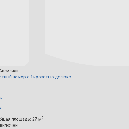
Апсилия»
тный номер с 1 кроватью делюкс
ь
я
2
бщая площадь: 27 м
 включен