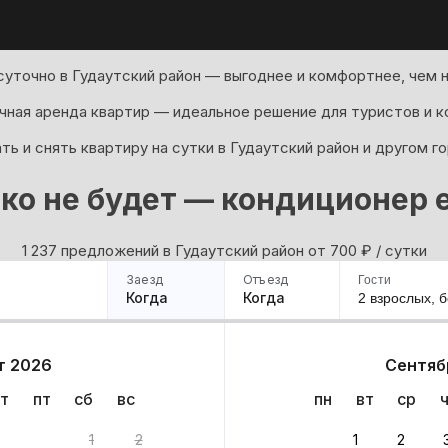
суточно в Гудаутский район — выгоднее и комфортнее, чем н
ная аренда квартир — идеальное решение для туристов и к
ь и снять квартиру на сутки в Гудаутский район и другом г
ко не будет — кондиционер е
1 237 предложений в Гудаутский район oт 700
₽
/ сутки
Заезд
Отъезд
Гости
Когда
Когда
2 взрослых,
б
ример
Санкт-Петербург
Москва
Сочи
Минск
Казань
Дагестан
Кисловодск
Аб
т 2026
Сентяб
Квартиры
Гостиницы
Дома
Частный сектор
т
пт
сб
вс
пн
вт
ср
1
2
1
2