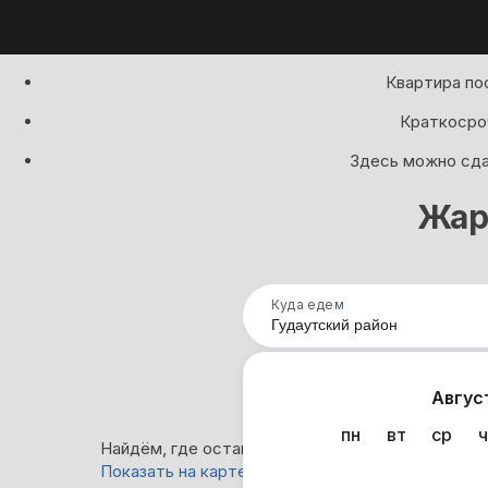
Квартира по
Краткосроч
Здесь можно сдат
Жар
Куда едем
Нап
Авгус
пн
вт
ср
ч
Найдём, где остановиться : 1 237 вариантов
Показать на карте