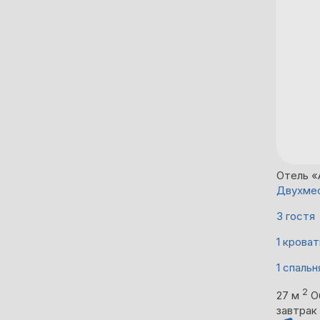
Отель «
Двухмес
3 гостя
1 кроват
1 спальн
2
27 м
О
завтрак