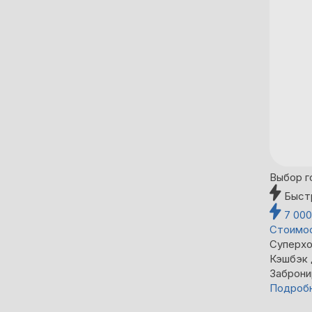
Выбор г
Быст
7 00
Стоимос
Суперхо
Кэшбэк
Заброни
Подроб