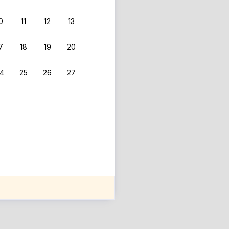
0
11
12
13
7
18
19
20
4
25
26
27
ле оценки проживания.