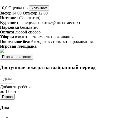
10,0
Оценка по
5 отзывам
Заезд:
14:00
Отъезд:
12:00
Интернет
(бесплатно)
Курение
(в специально отведённых местах)
Парковка
бесплатно
Оплата
любой способ
Уборка
входит в стоимость проживания
Постельное бельё
входит в стоимость проживания
Игровая площадка
Показать на карте
Доступные номера на выбранный период
Даты
Дата заезда - отъезда
Добавить ребёнка
до 17 лет
Готово
Дом