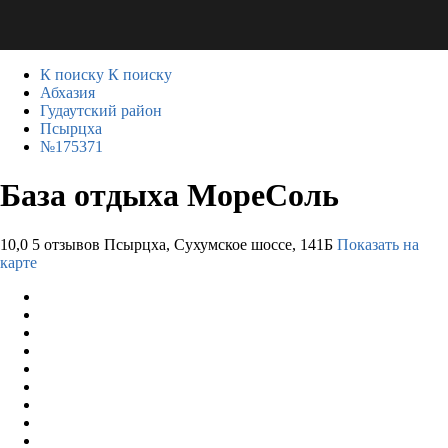
К поиску
К поиску
Абхазия
Гудаутский район
Псырцха
№175371
База отдыха МореСоль
10,0
5 отзывов
Псырцха, Сухумское шоссе, 141Б
Показать на
карте