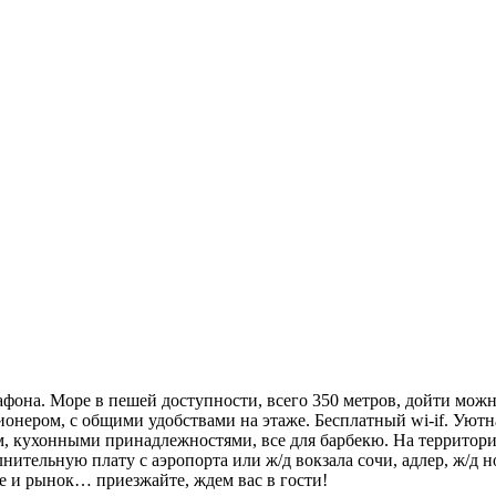
афона. Море в пешей доступности, всего 350 метров, дойти можн
ционером, с общими удобствами на этаже. Бесплатный wi-if. Уют
, кухонными принадлежностями, все для барбекю. На территории
олнительную плату с аэропорта или ж/д вокзала сочи, адлер, ж/
е и рынок… приезжайте, ждем вас в гости!