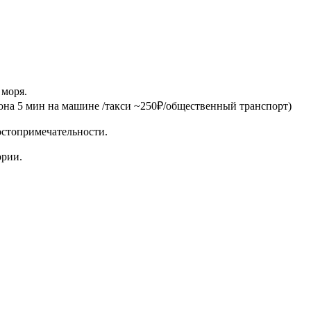
 моря.
она 5 мин на машине /такси ~250₽/общественный транспорт)
остопримечательности.
ории.