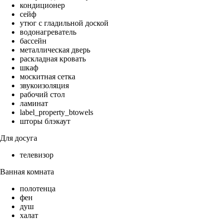
кондиционер
сейф
утюг с гладильной доской
водонагреватель
бассейн
металлическая дверь
раскладная кровать
шкаф
москитная сетка
звукоизоляция
рабочий стол
ламинат
label_property_btowels
шторы блэкаут
Для досуга
телевизор
Ванная комната
полотенца
фен
душ
халат