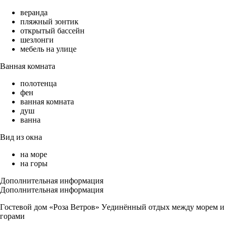
веранда
пляжный зонтик
открытый бассейн
шезлонги
мебель на улице
Ванная комната
полотенца
фен
ванная комната
душ
ванна
Вид из окна
на море
на горы
Дополнительная информация
Дополнительная информация
Гoстевой дом «Pозa Ветров» Уeдинённый отдыx между моpем и
горaми